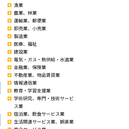
漁業
農業、林業
運輸業、郵便業
卸売業、小売業
製造業
医療、福祉
建設業
電気・ガス・熱供給・水道業
金融業、保険業
不動産業、物品賃貸業
情報通信業
教育・学習支援業
学術研究、専門・技術サービ
ス業
宿泊業、飲食サービス業
生活関連サービス業、娯楽業