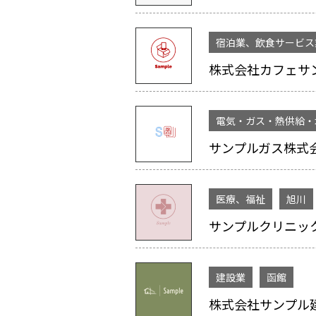
宿泊業、飲食サービス
株式会社カフェサ
電気・ガス・熱供給・
サンプルガス株式
医療、福祉
旭川
サンプルクリニッ
建設業
函館
株式会社サンプル