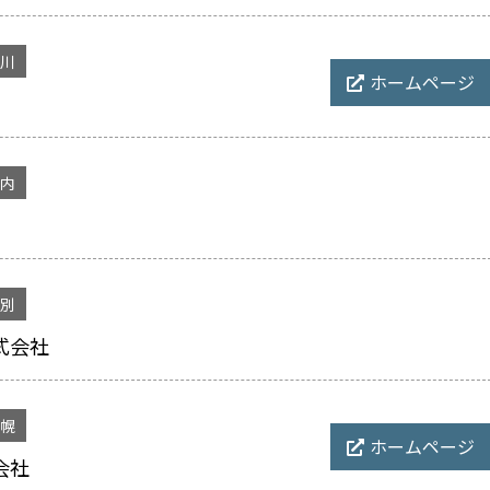
川
ホームページ
内
別
式会社
幌
ホームページ
会社