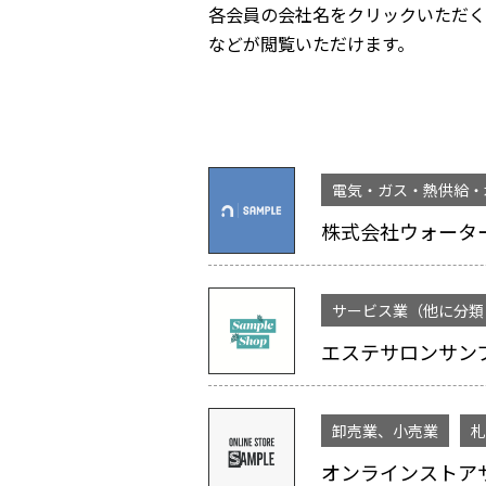
各会員の会社名をクリックいただく
などが閲覧いただけます。
電気・ガス・熱供給・
株式会社ウォータ
サービス業（他に分類
エステサロンサン
卸売業、小売業
札
オンラインストア