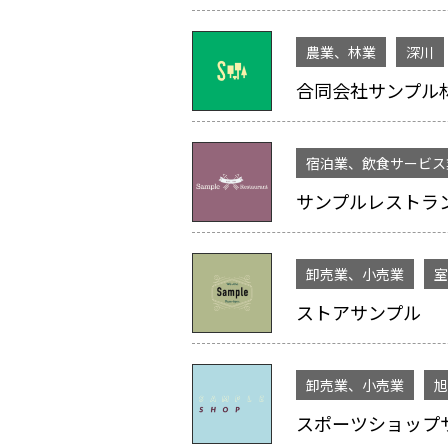
農業、林業
深川
合同会社サンプル
宿泊業、飲食サービス
サンプルレストラ
卸売業、小売業
室
ストアサンプル
卸売業、小売業
旭
スポーツショップ